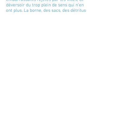
déversoir du trop plein de sens qui n’en
ont plus. La borne, des sacs, des détritus
de tous ordres ponctuent les massifs
opaques de feuillage et font croire en une
disparition possible de l’humanité.
D’ordinaire, on préfère voir les espaces où
tout se développe avec harmonie, avec ce
goût paysagé, voire
pittoresque où l’homme célèbre la nature
pour jouir de sa capacité à organiser le
monde. Le faire voir aussi. Gaël Clariana
scrute ses zones, “la zone”, et en les
photographiant dans un cadrage serré et
montré dans un format réduit, agit en
entomologiste. Cela nous oblige à nous
approcher,
à examiner les détails de cette foison de
ronces, à devenir si proche de la
reproduction que l’on se surprend à
chercher un indice qui clôturerait cet
examen pour comprendre ce qui nous
intrigue dans ces images. Rien ne surgit et
bientôt, dans ce regard collé à l’image, on
s’aperçoit qu’on a perdu l’ampleur du